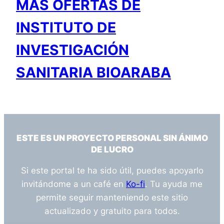
MÁS OFERTAS DE
INSTITUTO DE
INVESTIGACIÓN
SANITARIA BIOARABA
ESTE ES UN PROYECTO PERSONAL SIN ÁNIMO
DE LUCRO
Si este portal te ha sido útil, puedes apoyarlo
invitándome a un café en
Ko-fi
. Tu ayuda me
permite seguir manteniendo este sitio
actualizado y gratuito para todos.