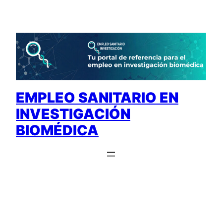
Saltar
al
contenido
EMPLEO SANITARIO EN
INVESTIGACIÓN
BIOMÉDICA