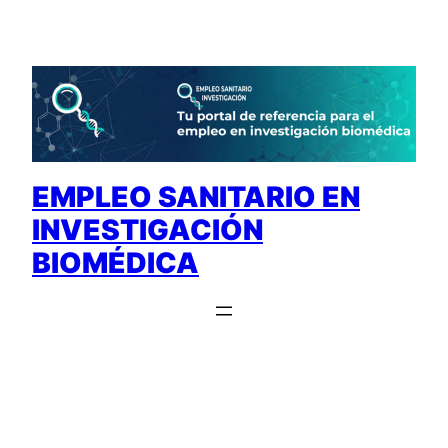
Saltar
al
contenido
EMPLEO SANITARIO EN
INVESTIGACIÓN
BIOMÉDICA