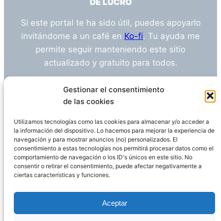
DE LUCRO
Si este portal te ha sido útil, puedes apoyarlo
invitándome a un café en
Ko-fi
. Tu ayuda me
permite seguir manteniendo este sitio
actualizado y gratuito para todos.
¿Tienes alguna duda o sugerencia? Escríbeme
Gestionar el consentimiento
a
info@empleosanitarioinvestigacion.es
de las cookies
Utilizamos tecnologías como las cookies para almacenar y/o acceder a
la información del dispositivo. Lo hacemos para mejorar la experiencia de
navegación y para mostrar anuncios (no) personalizados. El
Descargo de Responsabilidad
consentimiento a estas tecnologías nos permitirá procesar datos como el
comportamiento de navegación o los ID's únicos en este sitio. No
consentir o retirar el consentimiento, puede afectar negativamente a
Declaración de Privacidad
Política de cookies
ciertas características y funciones.
Funciona gracias a
WordPress
Aceptar