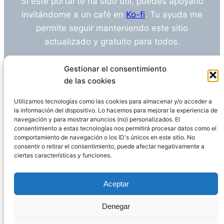
Si este portal te ha sido útil, puedes apoyarlo
invitándome a un café en
Ko-fi
. Tu ayuda me
permite seguir manteniendo este sitio
actualizado y gratuito para todos.
¿Tienes alguna duda o sugerencia? Escríbeme
Gestionar el consentimiento
a
info@empleosanitarioinvestigacion.es
de las cookies
Utilizamos tecnologías como las cookies para almacenar y/o acceder a
la información del dispositivo. Lo hacemos para mejorar la experiencia de
navegación y para mostrar anuncios (no) personalizados. El
Descargo de Responsabilidad
consentimiento a estas tecnologías nos permitirá procesar datos como el
comportamiento de navegación o los ID's únicos en este sitio. No
consentir o retirar el consentimiento, puede afectar negativamente a
Declaración de Privacidad
Política de cookies
ciertas características y funciones.
Funciona gracias a
WordPress
Aceptar
Denegar
Página administrada por
Javier Ripoll