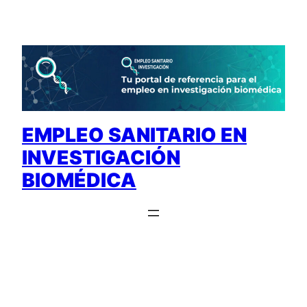
Saltar
al
contenido
EMPLEO SANITARIO EN
INVESTIGACIÓN
BIOMÉDICA