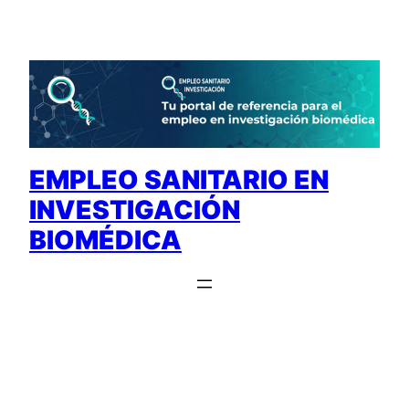
Saltar
al
contenido
EMPLEO SANITARIO EN
INVESTIGACIÓN
BIOMÉDICA