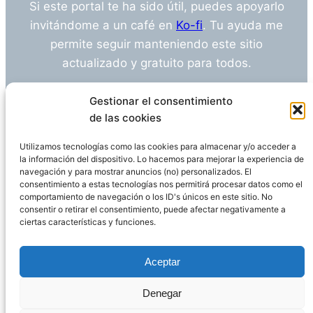
Si este portal te ha sido útil, puedes apoyarlo
invitándome a un café en
Ko-fi
. Tu ayuda me
permite seguir manteniendo este sitio
actualizado y gratuito para todos.
¿Tienes alguna duda o sugerencia? Escríbeme
Gestionar el consentimiento
a
info@empleosanitarioinvestigacion.es
de las cookies
Utilizamos tecnologías como las cookies para almacenar y/o acceder a
la información del dispositivo. Lo hacemos para mejorar la experiencia de
navegación y para mostrar anuncios (no) personalizados. El
Descargo de Responsabilidad
consentimiento a estas tecnologías nos permitirá procesar datos como el
comportamiento de navegación o los ID's únicos en este sitio. No
consentir o retirar el consentimiento, puede afectar negativamente a
Declaración de Privacidad
Política de cookies
ciertas características y funciones.
Funciona gracias a
WordPress
Aceptar
Denegar