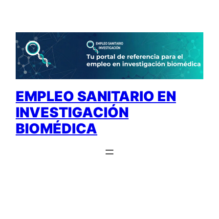
Saltar
al
contenido
EMPLEO SANITARIO EN
INVESTIGACIÓN
BIOMÉDICA