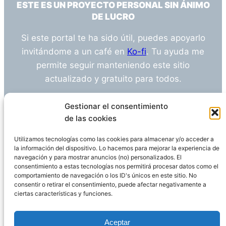
ESTE ES UN PROYECTO PERSONAL SIN ÁNIMO
DE LUCRO
Si este portal te ha sido útil, puedes apoyarlo
invitándome a un café en
Ko-fi
. Tu ayuda me
permite seguir manteniendo este sitio
actualizado y gratuito para todos.
¿Tienes alguna duda o sugerencia? Escríbeme
Gestionar el consentimiento
a
info@empleosanitarioinvestigacion.es
de las cookies
Utilizamos tecnologías como las cookies para almacenar y/o acceder a
la información del dispositivo. Lo hacemos para mejorar la experiencia de
navegación y para mostrar anuncios (no) personalizados. El
Descargo de Responsabilidad
consentimiento a estas tecnologías nos permitirá procesar datos como el
comportamiento de navegación o los ID's únicos en este sitio. No
consentir o retirar el consentimiento, puede afectar negativamente a
Declaración de Privacidad
Política de cookies
ciertas características y funciones.
Funciona gracias a
WordPress
Aceptar