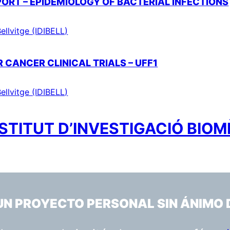
PORT – EPIDEMIOLOGY OF BACTERIAL INFECTIONS
ellvitge (IDIBELL)
 CANCER CLINICAL TRIALS – UFF1
ellvitge (IDIBELL)
STITUT D’INVESTIGACIÓ BIOM
 UN PROYECTO PERSONAL SIN ÁNIMO 