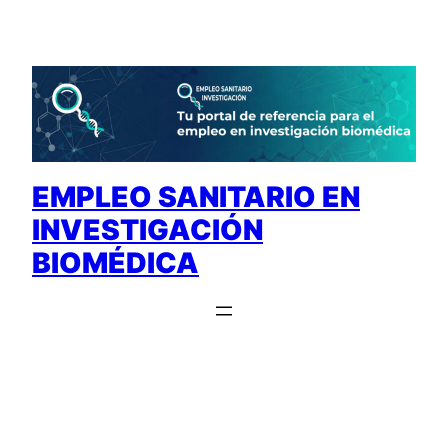
Saltar
al
contenido
EMPLEO SANITARIO EN
INVESTIGACIÓN
BIOMÉDICA