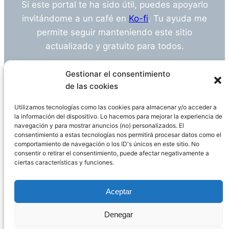
Si este portal te ha sido útil, puedes apoyarlo
invitándome a un café en
Ko-fi
. Tu ayuda me
permite seguir manteniendo este sitio
actualizado y gratuito para todos.
¿Tienes alguna duda o sugerencia? Escríbeme
Gestionar el consentimiento
a
info@empleosanitarioinvestigacion.es
de las cookies
Utilizamos tecnologías como las cookies para almacenar y/o acceder a
la información del dispositivo. Lo hacemos para mejorar la experiencia de
navegación y para mostrar anuncios (no) personalizados. El
Descargo de Responsabilidad
consentimiento a estas tecnologías nos permitirá procesar datos como el
comportamiento de navegación o los ID's únicos en este sitio. No
consentir o retirar el consentimiento, puede afectar negativamente a
Declaración de Privacidad
Política de cookies
ciertas características y funciones.
Funciona gracias a
WordPress
Aceptar
Denegar