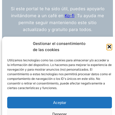
Si este portal te ha sido útil, puedes apoyarlo
invitándome a un café en
Ko-fi
. Tu ayuda me
permite seguir manteniendo este sitio
actualizado y gratuito para todos.
¿Tienes alguna duda o sugerencia? Escríbeme
Gestionar el consentimiento
a
info@empleosanitarioinvestigacion.es
de las cookies
Utilizamos tecnologías como las cookies para almacenar y/o acceder a
la información del dispositivo. Lo hacemos para mejorar la experiencia de
navegación y para mostrar anuncios (no) personalizados. El
Descargo de Responsabilidad
consentimiento a estas tecnologías nos permitirá procesar datos como el
comportamiento de navegación o los ID's únicos en este sitio. No
consentir o retirar el consentimiento, puede afectar negativamente a
Declaración de Privacidad
Política de cookies
ciertas características y funciones.
Funciona gracias a
WordPress
Aceptar
Denegar