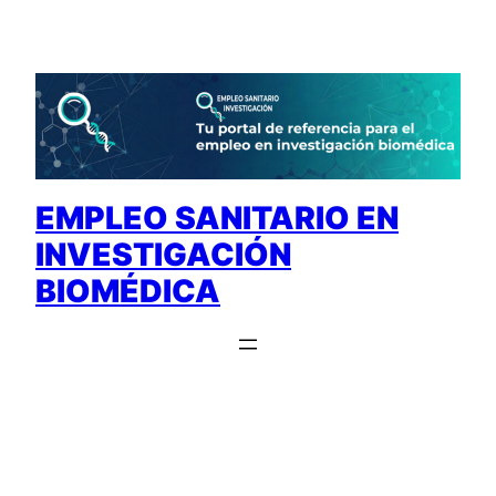
Saltar
al
contenido
EMPLEO SANITARIO EN
INVESTIGACIÓN
BIOMÉDICA