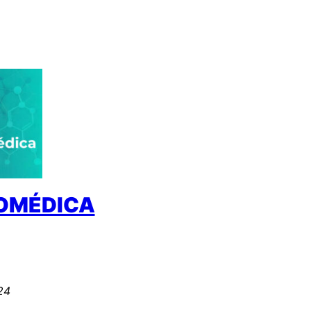
IOMÉDICA
024