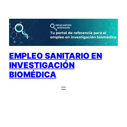
Saltar
al
contenido
EMPLEO SANITARIO EN
INVESTIGACIÓN
BIOMÉDICA