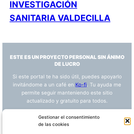
INVESTIGACIÓN
SANITARIA VALDECILLA
ESTE ES UN PROYECTO PERSONAL SIN ÁNIMO
DE LUCRO
Si este portal te ha sido útil, puedes apoyarlo
invitándome a un café en
Ko-fi
. Tu ayuda me
permite seguir manteniendo este sitio
actualizado y gratuito para todos.
¿Tienes alguna duda o sugerencia? Escríbeme
Gestionar el consentimiento
a
info@empleosanitarioinvestigacion.es
de las cookies