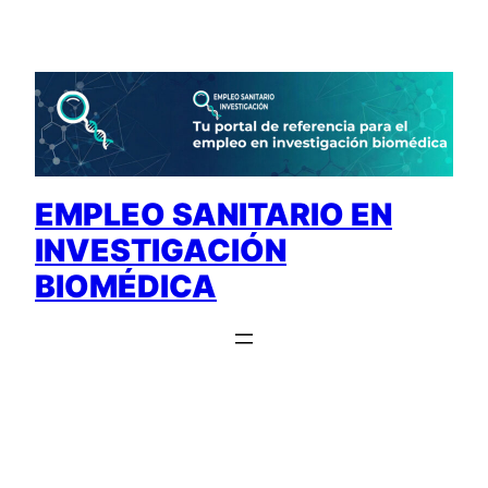
Saltar
al
contenido
EMPLEO SANITARIO EN
INVESTIGACIÓN
BIOMÉDICA