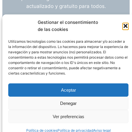
actualizado y gratuito para todos.
¿Tienes alguna duda o sugerencia? Escríbeme
Gestionar el consentimiento
a
info@empleosanitarioinvestigacion.es
de las cookies
Utilizamos tecnologías como las cookies para almacenar y/o acceder a
la información del dispositivo. Lo hacemos para mejorar la experiencia de
navegación y para mostrar anuncios (no) personalizados. El
Descargo de Responsabilidad
consentimiento a estas tecnologías nos permitirá procesar datos como el
comportamiento de navegación o los ID's únicos en este sitio. No
consentir o retirar el consentimiento, puede afectar negativamente a
Declaración de Privacidad
Política de cookies
ciertas características y funciones.
Funciona gracias a
WordPress
Aceptar
Denegar
Página administrada por
Javier Ripoll
Ver preferencias
Política de cookies
Política de privacidad
Aviso legal