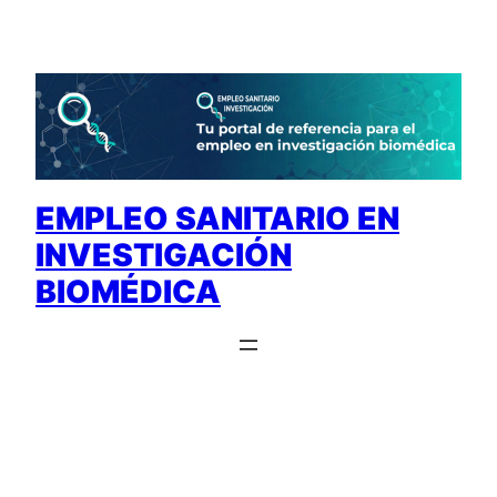
Saltar
al
contenido
EMPLEO SANITARIO EN
INVESTIGACIÓN
BIOMÉDICA