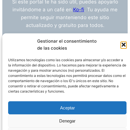
Si este portal te ha sido útil, puedes apoyarlo
invitándome a un café en
Ko-fi
. Tu ayuda me
permite seguir manteniendo este sitio
actualizado y gratuito para todos.
¿Tienes alguna duda o sugerencia? Escríbeme
Gestionar el consentimiento
a
info@empleosanitarioinvestigacion.es
de las cookies
Utilizamos tecnologías como las cookies para almacenar y/o acceder a
la información del dispositivo. Lo hacemos para mejorar la experiencia de
navegación y para mostrar anuncios (no) personalizados. El
Descargo de Responsabilidad
consentimiento a estas tecnologías nos permitirá procesar datos como el
comportamiento de navegación o los ID's únicos en este sitio. No
consentir o retirar el consentimiento, puede afectar negativamente a
Declaración de Privacidad
Política de cookies
ciertas características y funciones.
Funciona gracias a
WordPress
Aceptar
Denegar