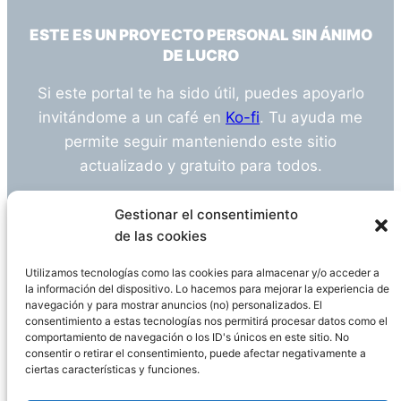
ESTE ES UN PROYECTO PERSONAL SIN ÁNIMO
DE LUCRO
Si este portal te ha sido útil, puedes apoyarlo
invitándome a un café en
Ko-fi
. Tu ayuda me
permite seguir manteniendo este sitio
actualizado y gratuito para todos.
¿Tienes alguna duda o sugerencia? Escríbeme
Gestionar el consentimiento
a
info@empleosanitarioinvestigacion.es
de las cookies
Utilizamos tecnologías como las cookies para almacenar y/o acceder a
la información del dispositivo. Lo hacemos para mejorar la experiencia de
navegación y para mostrar anuncios (no) personalizados. El
Descargo de Responsabilidad
consentimiento a estas tecnologías nos permitirá procesar datos como el
comportamiento de navegación o los ID's únicos en este sitio. No
consentir o retirar el consentimiento, puede afectar negativamente a
Declaración de Privacidad
Política de cookies
ciertas características y funciones.