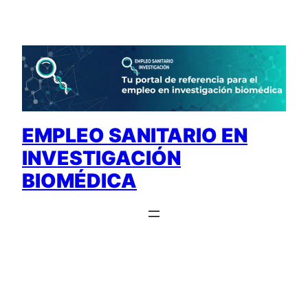
Saltar
al
contenido
EMPLEO SANITARIO EN
INVESTIGACIÓN
BIOMÉDICA