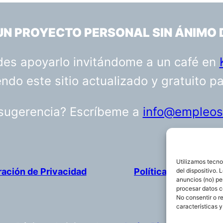
 UN PROYECTO PERSONAL SIN ÁNIMO 
uedes apoyarlo invitándome a un café en
do este sitio actualizado y gratuito p
 sugerencia? Escríbeme a
info@empleosa
Utilizamos tecno
ración de Privacidad
Política de cookies
del dispositivo.
anuncios (no) pe
procesar datos c
No consentir o r
características y