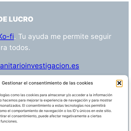
DE LUCRO
Ko-fi
. Tu ayuda me permite seguir
ara todos.
nitarioinvestigacion.es
Gestionar el consentimiento de las cookies
logías como las cookies para almacenar y/o acceder a la información
Funciona gracias a
WordPress
 Lo hacemos para mejorar la experiencia de navegación y para mostrar
rsonalizados. El consentimiento a estas tecnologías nos permitirá
omo el comportamiento de navegación o los ID's únicos en este sitio.
etirar el consentimiento, puede afectar negativamente a ciertas
 funciones.