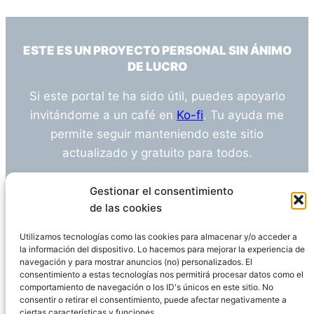
ESTE ES UN PROYECTO PERSONAL SIN ÁNIMO
DE LUCRO
Si este portal te ha sido útil, puedes apoyarlo
invitándome a un café en
Ko-fi
. Tu ayuda me
permite seguir manteniendo este sitio
actualizado y gratuito para todos.
¿Tienes alguna duda o sugerencia? Escríbeme
Gestionar el consentimiento
a
info@empleosanitarioinvestigacion.es
de las cookies
Utilizamos tecnologías como las cookies para almacenar y/o acceder a
la información del dispositivo. Lo hacemos para mejorar la experiencia de
navegación y para mostrar anuncios (no) personalizados. El
Descargo de Responsabilidad
consentimiento a estas tecnologías nos permitirá procesar datos como el
comportamiento de navegación o los ID's únicos en este sitio. No
consentir o retirar el consentimiento, puede afectar negativamente a
Declaración de Privacidad
Política de cookies
ciertas características y funciones.