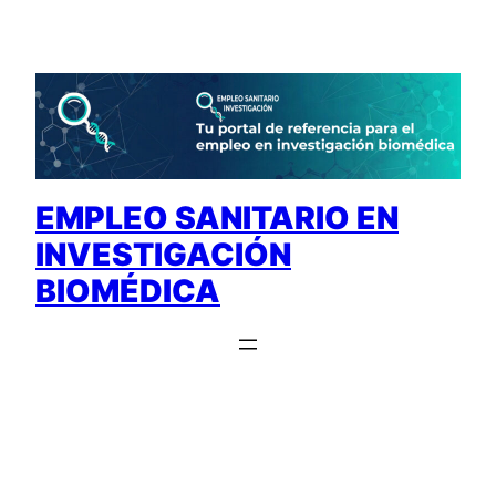
Saltar
al
contenido
EMPLEO SANITARIO EN
INVESTIGACIÓN
BIOMÉDICA