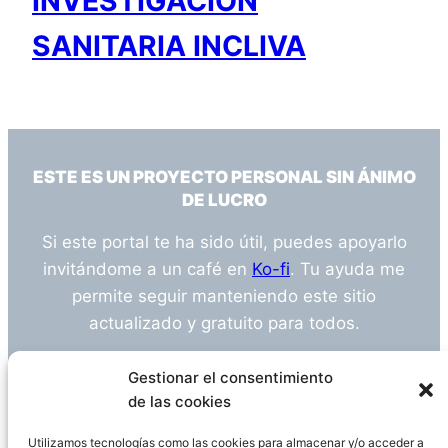
INVESTIGACIÓN
SANITARIA INCLIVA
ESTE ES UN PROYECTO PERSONAL SIN ÁNIMO
DE LUCRO
Si este portal te ha sido útil, puedes apoyarlo
invitándome a un café en
Ko-fi
. Tu ayuda me
permite seguir manteniendo este sitio
actualizado y gratuito para todos.
¿Tienes alguna duda o sugerencia? Escríbeme
Gestionar el consentimiento
a
info@empleosanitarioinvestigacion.es
de las cookies
Utilizamos tecnologías como las cookies para almacenar y/o acceder a