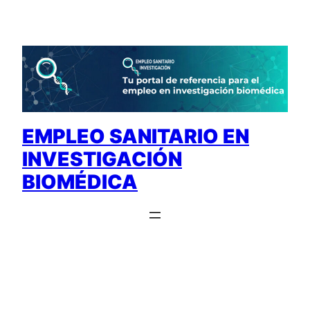
Saltar
al
contenido
EMPLEO SANITARIO EN
INVESTIGACIÓN
BIOMÉDICA