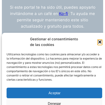
Si este portal te ha sido útil, puedes apoyarlo
invitándome a un café en
Ko-fi
. Tu ayuda me
permite seguir manteniendo este sitio
actualizado y gratuito para todos.
¿Tienes alguna duda o sugerencia? Escríbeme
Gestionar el consentimiento
a
info@empleosanitarioinvestigacion.es
de las cookies
Utilizamos tecnologías como las cookies para almacenar y/o acceder a
la información del dispositivo. Lo hacemos para mejorar la experiencia de
navegación y para mostrar anuncios (no) personalizados. El
Descargo de Responsabilidad
consentimiento a estas tecnologías nos permitirá procesar datos como el
comportamiento de navegación o los ID's únicos en este sitio. No
consentir o retirar el consentimiento, puede afectar negativamente a
Declaración de Privacidad
Política de cookies
ciertas características y funciones.
Funciona gracias a
WordPress
Aceptar
Denegar