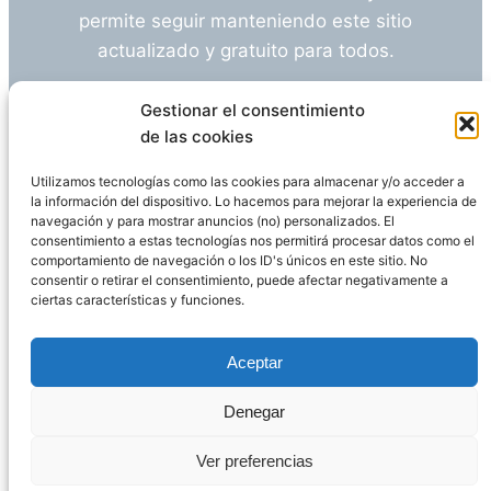
permite seguir manteniendo este sitio
actualizado y gratuito para todos.
¿Tienes alguna duda o sugerencia? Escríbeme
Gestionar el consentimiento
a
info@empleosanitarioinvestigacion.es
de las cookies
Utilizamos tecnologías como las cookies para almacenar y/o acceder a
la información del dispositivo. Lo hacemos para mejorar la experiencia de
navegación y para mostrar anuncios (no) personalizados. El
Descargo de Responsabilidad
consentimiento a estas tecnologías nos permitirá procesar datos como el
comportamiento de navegación o los ID's únicos en este sitio. No
consentir o retirar el consentimiento, puede afectar negativamente a
Declaración de Privacidad
Política de cookies
ciertas características y funciones.
Funciona gracias a
WordPress
Aceptar
Denegar
Página administrada por
Javier Ripoll
Ver preferencias