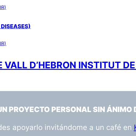
IR)
 DISEASES)
IR)
 VALL D’HEBRON INSTITUT DE
 UN PROYECTO PERSONAL SIN ÁNIMO 
uedes apoyarlo invitándome a un café en