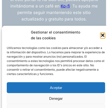
invitándome a un café en
Ko-fi
. Tu ayuda me
permite seguir manteniendo este sitio
actualizado y gratuito para todos.
¿Tienes alguna duda o sugerencia? Escríbeme
Gestionar el consentimiento
a
info@empleosanitarioinvestigacion.es
de las cookies
Utilizamos tecnologías como las cookies para almacenar y/o acceder a
la información del dispositivo. Lo hacemos para mejorar la experiencia de
navegación y para mostrar anuncios (no) personalizados. El
Descargo de Responsabilidad
consentimiento a estas tecnologías nos permitirá procesar datos como el
comportamiento de navegación o los ID's únicos en este sitio. No
consentir o retirar el consentimiento, puede afectar negativamente a
Declaración de Privacidad
Política de cookies
ciertas características y funciones.
Funciona gracias a
WordPress
Aceptar
Denegar
Página administrada por
Javier Ripoll