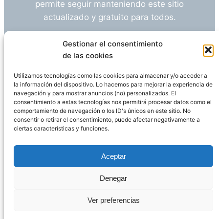
permite seguir manteniendo este sitio
actualizado y gratuito para todos.
¿Tienes alguna duda o sugerencia? Escríbeme
Gestionar el consentimiento
a
info@empleosanitarioinvestigacion.es
de las cookies
Utilizamos tecnologías como las cookies para almacenar y/o acceder a
la información del dispositivo. Lo hacemos para mejorar la experiencia de
navegación y para mostrar anuncios (no) personalizados. El
Descargo de Responsabilidad
consentimiento a estas tecnologías nos permitirá procesar datos como el
comportamiento de navegación o los ID's únicos en este sitio. No
consentir o retirar el consentimiento, puede afectar negativamente a
Declaración de Privacidad
Política de cookies
ciertas características y funciones.
Funciona gracias a
WordPress
Aceptar
Denegar
Página administrada por
Javier Ripoll
Ver preferencias