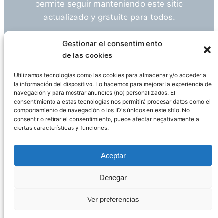
permite seguir manteniendo este sitio
actualizado y gratuito para todos.
¿Tienes alguna duda o sugerencia? Escríbeme
Gestionar el consentimiento
a
info@empleosanitarioinvestigacion.es
de las cookies
Utilizamos tecnologías como las cookies para almacenar y/o acceder a
la información del dispositivo. Lo hacemos para mejorar la experiencia de
navegación y para mostrar anuncios (no) personalizados. El
Descargo de Responsabilidad
consentimiento a estas tecnologías nos permitirá procesar datos como el
comportamiento de navegación o los ID's únicos en este sitio. No
consentir o retirar el consentimiento, puede afectar negativamente a
Declaración de Privacidad
Política de cookies
ciertas características y funciones.
Funciona gracias a
WordPress
Aceptar
Denegar
Página administrada por
Javier Ripoll
Ver preferencias