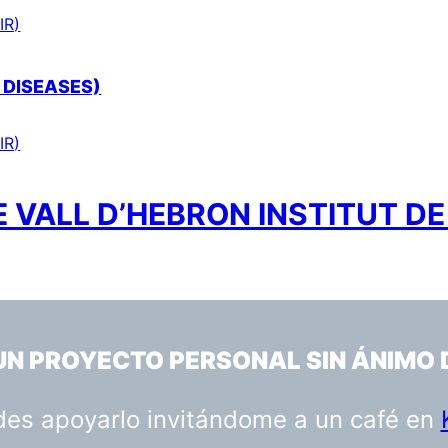
IR)
 DISEASES)
IR)
 VALL D’HEBRON INSTITUT DE
 UN PROYECTO PERSONAL SIN ÁNIMO 
uedes apoyarlo invitándome a un café en