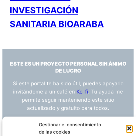
INVESTIGACIÓN
SANITARIA BIOARABA
ESTE ES UN PROYECTO PERSONAL SIN ÁNIMO
DE LUCRO
Si este portal te ha sido útil, puedes apoyarlo
invitándome a un café en
Ko-fi
. Tu ayuda me
permite seguir manteniendo este sitio
actualizado y gratuito para todos.
¿Tienes alguna duda o sugerencia? Escríbeme
Gestionar el consentimiento
a
info@empleosanitarioinvestigacion.es
de las cookies