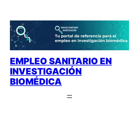
Saltar
al
contenido
EMPLEO SANITARIO EN
INVESTIGACIÓN
BIOMÉDICA