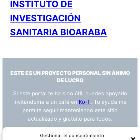
INSTITUTO DE
INVESTIGACIÓN
SANITARIA BIOARABA
ESTE ES UN PROYECTO PERSONAL SIN ÁNIMO
DE LUCRO
Si este portal te ha sido útil, puedes apoyarlo
invitándome a un café en
Ko-fi
. Tu ayuda me
permite seguir manteniendo este sitio
actualizado y gratuito para todos.
¿Tienes alguna duda o sugerencia? Escríbeme
Gestionar el consentimiento