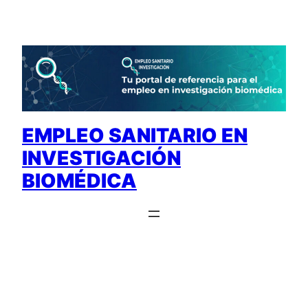
Saltar
al
contenido
EMPLEO SANITARIO EN
INVESTIGACIÓN
BIOMÉDICA