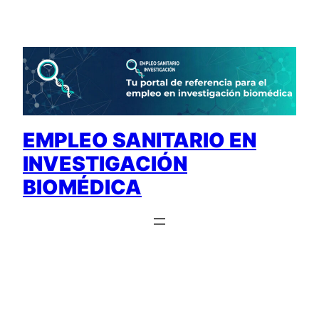
Saltar
al
contenido
EMPLEO SANITARIO EN
INVESTIGACIÓN
BIOMÉDICA