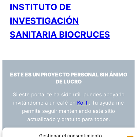
INSTITUTO DE
INVESTIGACIÓN
SANITARIA BIOCRUCES
ESTE ES UN PROYECTO PERSONAL SIN ÁNIMO
DE LUCRO
Si este portal te ha sido útil, puedes apoyarlo
invitándome a un café en
Ko-fi
. Tu ayuda me
permite seguir manteniendo este sitio
actualizado y gratuito para todos.
¿Tienes alguna duda o sugerencia? Escríbeme
Gestionar el consentimiento