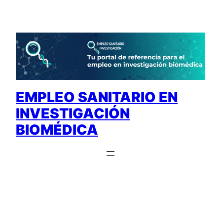
Saltar
al
contenido
EMPLEO SANITARIO EN
INVESTIGACIÓN
BIOMÉDICA