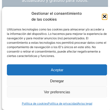
actualizado y gratuito para todos.
¿Tienes alguna duda o sugerencia? Escríbeme
Gestionar el consentimiento
a
info@empleosanitarioinvestigacion.es
de las cookies
Utilizamos tecnologías como las cookies para almacenar y/o acceder a
la información del dispositivo. Lo hacemos para mejorar la experiencia de
navegación y para mostrar anuncios (no) personalizados. El
Descargo de Responsabilidad
consentimiento a estas tecnologías nos permitirá procesar datos como el
comportamiento de navegación o los ID's únicos en este sitio. No
consentir o retirar el consentimiento, puede afectar negativamente a
Declaración de Privacidad
Política de cookies
ciertas características y funciones.
Funciona gracias a
WordPress
Aceptar
Denegar
Página administrada por
Javier Ripoll
Ver preferencias
Política de cookies
Política de privacidad
Aviso legal
PHP Code Snippets
Powered By :
XYZScripts.com