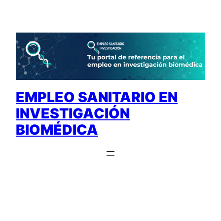
Saltar
al
contenido
EMPLEO SANITARIO EN
INVESTIGACIÓN
BIOMÉDICA