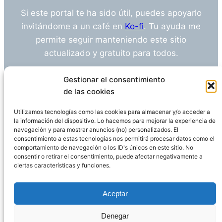
Si este portal te ha sido útil, puedes apoyarlo
invitándome a un café en
Ko-fi
. Tu ayuda me
permite seguir manteniendo este sitio
actualizado y gratuito para todos.
¿Tienes alguna duda o sugerencia? Escríbeme
Gestionar el consentimiento
a
info@empleosanitarioinvestigacion.es
de las cookies
Utilizamos tecnologías como las cookies para almacenar y/o acceder a
la información del dispositivo. Lo hacemos para mejorar la experiencia de
navegación y para mostrar anuncios (no) personalizados. El
Descargo de Responsabilidad
consentimiento a estas tecnologías nos permitirá procesar datos como el
comportamiento de navegación o los ID's únicos en este sitio. No
consentir o retirar el consentimiento, puede afectar negativamente a
Declaración de Privacidad
Política de cookies
ciertas características y funciones.
Funciona gracias a
WordPress
Aceptar
Denegar