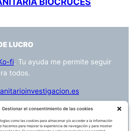
ANITARIA BIOCRUCES
DE LUCRO
Ko-fi
. Tu ayuda me permite seguir
ara todos.
nitarioinvestigacion.es
Gestionar el consentimiento de las cookies
logías como las cookies para almacenar y/o acceder a la información
Funciona gracias a
WordPress
 Lo hacemos para mejorar la experiencia de navegación y para mostrar