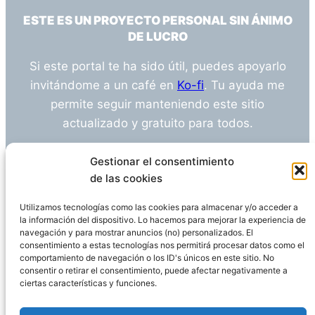
ESTE ES UN PROYECTO PERSONAL SIN ÁNIMO
DE LUCRO
Si este portal te ha sido útil, puedes apoyarlo
invitándome a un café en
Ko-fi
. Tu ayuda me
permite seguir manteniendo este sitio
actualizado y gratuito para todos.
¿Tienes alguna duda o sugerencia? Escríbeme
Gestionar el consentimiento
a
info@empleosanitarioinvestigacion.es
de las cookies
Utilizamos tecnologías como las cookies para almacenar y/o acceder a
la información del dispositivo. Lo hacemos para mejorar la experiencia de
navegación y para mostrar anuncios (no) personalizados. El
Descargo de Responsabilidad
consentimiento a estas tecnologías nos permitirá procesar datos como el
comportamiento de navegación o los ID's únicos en este sitio. No
consentir o retirar el consentimiento, puede afectar negativamente a
Declaración de Privacidad
Política de cookies
ciertas características y funciones.