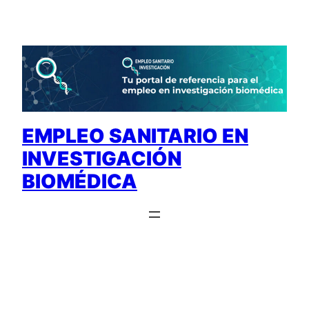
Saltar
al
contenido
EMPLEO SANITARIO EN
INVESTIGACIÓN
BIOMÉDICA