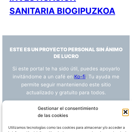
SANITARIA BIOGIPUZKOA
ESTE ES UN PROYECTO PERSONAL SIN ÁNIMO
DE LUCRO
Si este portal te ha sido útil, puedes apoyarlo
invitándome a un café en
Ko-fi
. Tu ayuda me
permite seguir manteniendo este sitio
actualizado y gratuito para todos.
¿Tienes alguna duda o sugerencia? Escríbeme
Gestionar el consentimiento
a
info@empleosanitarioinvestigacion.es
de las cookies
Utilizamos tecnologías como las cookies para almacenar y/o acceder a