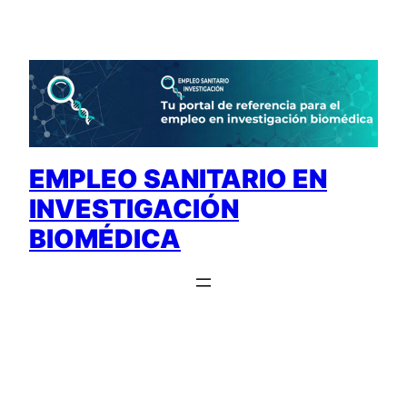
Saltar
al
contenido
EMPLEO SANITARIO EN
INVESTIGACIÓN
BIOMÉDICA