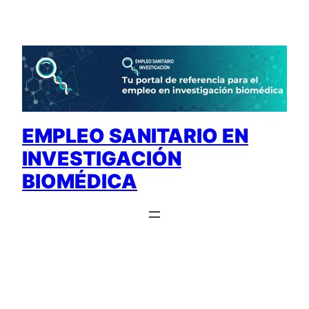
Saltar
al
contenido
EMPLEO SANITARIO EN
INVESTIGACIÓN
BIOMÉDICA