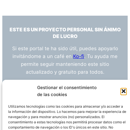
ESTE ES UN PROYECTO PERSONAL SIN ÁNIMO
DE LUCRO
Si este portal te ha sido útil, puedes apoyarlo
invitándome a un café en
Ko-fi
. Tu ayuda me
permite seguir manteniendo este sitio
actualizado y gratuito para todos.
¿Tienes alguna duda o sugerencia? Escríbeme
Gestionar el consentimiento
a
info@empleosanitarioinvestigacion.es
de las cookies
Utilizamos tecnologías como las cookies para almacenar y/o acceder a
la información del dispositivo. Lo hacemos para mejorar la experiencia de
navegación y para mostrar anuncios (no) personalizados. El
Descargo de Responsabilidad
consentimiento a estas tecnologías nos permitirá procesar datos como el
comportamiento de navegación o los ID's únicos en este sitio. No