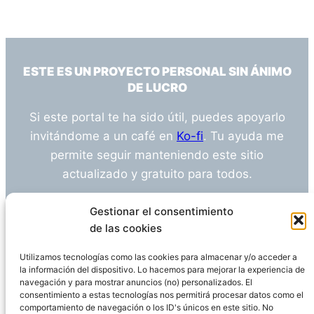
ESTE ES UN PROYECTO PERSONAL SIN ÁNIMO
DE LUCRO
Si este portal te ha sido útil, puedes apoyarlo
invitándome a un café en
Ko-fi
. Tu ayuda me
permite seguir manteniendo este sitio
actualizado y gratuito para todos.
¿Tienes alguna duda o sugerencia? Escríbeme
Gestionar el consentimiento
a
info@empleosanitarioinvestigacion.es
de las cookies
Utilizamos tecnologías como las cookies para almacenar y/o acceder a
la información del dispositivo. Lo hacemos para mejorar la experiencia de
navegación y para mostrar anuncios (no) personalizados. El
Descargo de Responsabilidad
consentimiento a estas tecnologías nos permitirá procesar datos como el
comportamiento de navegación o los ID's únicos en este sitio. No