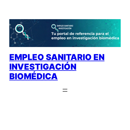
Saltar
al
contenido
EMPLEO SANITARIO EN
INVESTIGACIÓN
BIOMÉDICA