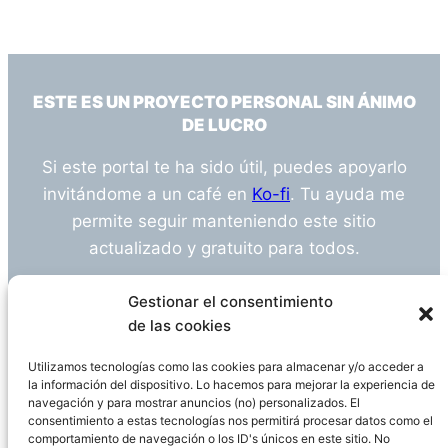
ESTE ES UN PROYECTO PERSONAL SIN ÁNIMO
DE LUCRO
Si este portal te ha sido útil, puedes apoyarlo
invitándome a un café en
Ko-fi
. Tu ayuda me
permite seguir manteniendo este sitio
actualizado y gratuito para todos.
¿Tienes alguna duda o sugerencia? Escríbeme
Gestionar el consentimiento
a
info@empleosanitarioinvestigacion.es
de las cookies
Utilizamos tecnologías como las cookies para almacenar y/o acceder a
la información del dispositivo. Lo hacemos para mejorar la experiencia de
navegación y para mostrar anuncios (no) personalizados. El
Descargo de Responsabilidad
consentimiento a estas tecnologías nos permitirá procesar datos como el
comportamiento de navegación o los ID's únicos en este sitio. No