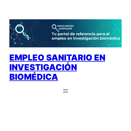
Saltar
al
contenido
EMPLEO SANITARIO EN
INVESTIGACIÓN
BIOMÉDICA