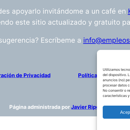
uedes apoyarlo invitándome a un café en
do este sitio actualizado y gratuito p
 sugerencia? Escríbeme a
info@empleosa
Utilizamos tecno
ración de Privacidad
Política de cookies
del dispositivo.
anuncios (no) pe
procesar datos c
No consentir o r
características y
Página administrada por
Javier Ripoll
Acep