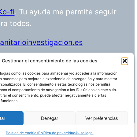
Ko-fi
. Tu ayuda me permite seguir
ara todos.
nitarioinvestigacion.es
Gestionar el consentimiento de las cookies
logías como las cookies para almacenar y/o acceder a la información
Funciona gracias a
WordPress
 Lo hacemos para mejorar la experiencia de navegación y para mostrar
rsonalizados. El consentimiento a estas tecnologías nos permitirá
omo el comportamiento de navegación o los ID's únicos en este sitio.
etirar el consentimiento, puede afectar negativamente a ciertas
 funciones.
tar
Denegar
Ver preferencias
Política de cookies
Política de privacidad
Aviso legal