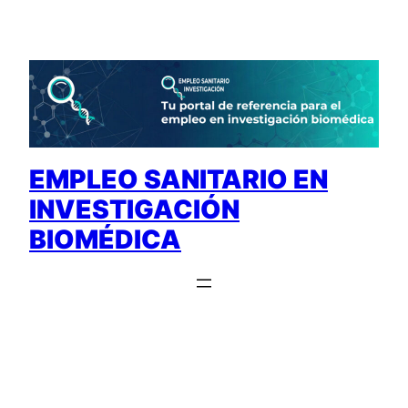
Saltar
al
contenido
EMPLEO SANITARIO EN
INVESTIGACIÓN
BIOMÉDICA