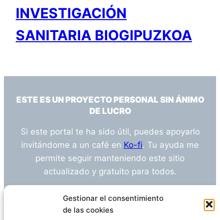
INVESTIGACIÓN
SANITARIA BIOGIPUZKOA
ESTE ES UN PROYECTO PERSONAL SIN ÁNIMO
DE LUCRO
Si este portal te ha sido útil, puedes apoyarlo
invitándome a un café en
Ko-fi
. Tu ayuda me
permite seguir manteniendo este sitio
actualizado y gratuito para todos.
¿Tienes alguna duda o sugerencia? Escríbeme
Gestionar el consentimiento
a
info@empleosanitarioinvestigacion.es
de las cookies