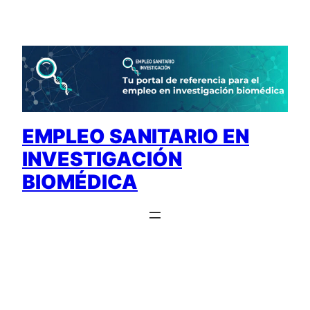
Saltar
al
contenido
EMPLEO SANITARIO EN
INVESTIGACIÓN
BIOMÉDICA