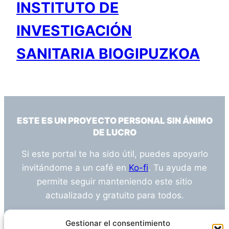
INSTITUTO DE
INVESTIGACIÓN
SANITARIA BIOGIPUZKOA
ESTE ES UN PROYECTO PERSONAL SIN ÁNIMO
DE LUCRO
Si este portal te ha sido útil, puedes apoyarlo
invitándome a un café en
Ko-fi
. Tu ayuda me
permite seguir manteniendo este sitio
actualizado y gratuito para todos.
¿Tienes alguna duda o sugerencia? Escríbeme
Gestionar el consentimiento