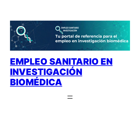
Saltar
al
contenido
EMPLEO SANITARIO EN
INVESTIGACIÓN
BIOMÉDICA