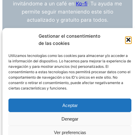
invitándome a un café en
Ko-fi
. Tu ayuda me
permite seguir manteniendo este sitio
actualizado y gratuito para todos.
¿Tienes alguna duda o sugerencia? Escríbeme
Gestionar el consentimiento
a
info@empleosanitarioinvestigacion.es
de las cookies
Utilizamos tecnologías como las cookies para almacenar y/o acceder a
la información del dispositivo. Lo hacemos para mejorar la experiencia de
navegación y para mostrar anuncios (no) personalizados. El
Descargo de Responsabilidad
consentimiento a estas tecnologías nos permitirá procesar datos como el
comportamiento de navegación o los ID's únicos en este sitio. No
consentir o retirar el consentimiento, puede afectar negativamente a
Declaración de Privacidad
Política de cookies
ciertas características y funciones.
Funciona gracias a
WordPress
Aceptar
Denegar
Página administrada por
Javier Ripoll
Ver preferencias