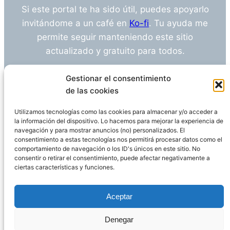
Si este portal te ha sido útil, puedes apoyarlo
invitándome a un café en
Ko-fi
. Tu ayuda me
permite seguir manteniendo este sitio
actualizado y gratuito para todos.
¿Tienes alguna duda o sugerencia? Escríbeme
Gestionar el consentimiento
a
info@empleosanitarioinvestigacion.es
de las cookies
Utilizamos tecnologías como las cookies para almacenar y/o acceder a
la información del dispositivo. Lo hacemos para mejorar la experiencia de
navegación y para mostrar anuncios (no) personalizados. El
Descargo de Responsabilidad
consentimiento a estas tecnologías nos permitirá procesar datos como el
comportamiento de navegación o los ID's únicos en este sitio. No
consentir o retirar el consentimiento, puede afectar negativamente a
Declaración de Privacidad
Política de cookies
ciertas características y funciones.
Funciona gracias a
WordPress
Aceptar
Denegar