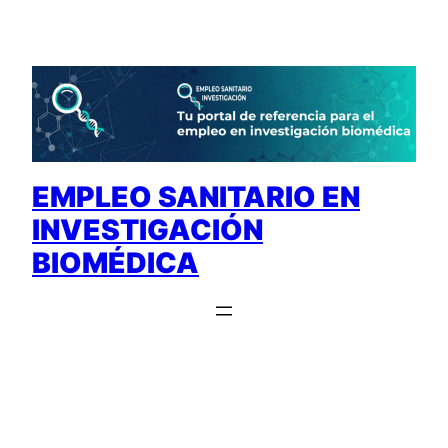
Saltar
al
contenido
EMPLEO SANITARIO EN
INVESTIGACIÓN
BIOMÉDICA