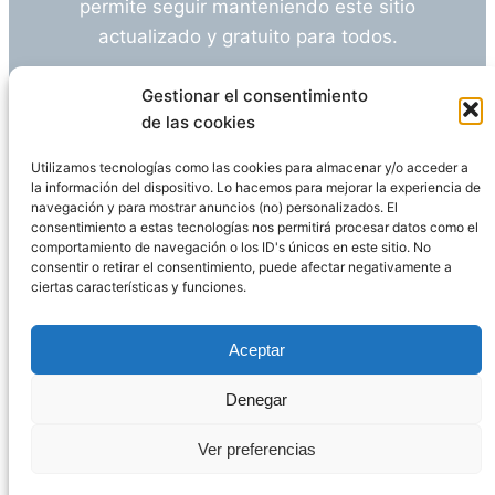
permite seguir manteniendo este sitio
actualizado y gratuito para todos.
¿Tienes alguna duda o sugerencia? Escríbeme
Gestionar el consentimiento
a
info@empleosanitarioinvestigacion.es
de las cookies
Utilizamos tecnologías como las cookies para almacenar y/o acceder a
la información del dispositivo. Lo hacemos para mejorar la experiencia de
navegación y para mostrar anuncios (no) personalizados. El
Descargo de Responsabilidad
consentimiento a estas tecnologías nos permitirá procesar datos como el
comportamiento de navegación o los ID's únicos en este sitio. No
consentir o retirar el consentimiento, puede afectar negativamente a
Declaración de Privacidad
Política de cookies
ciertas características y funciones.
Funciona gracias a
WordPress
Aceptar
Denegar
Página administrada por
Javier Ripoll
Ver preferencias