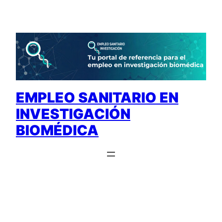
Saltar
al
contenido
EMPLEO SANITARIO EN
INVESTIGACIÓN
BIOMÉDICA