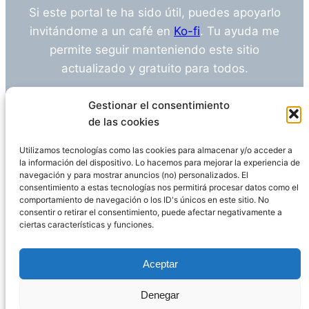
Si este portal te ha sido útil, puedes apoyarlo
invitándome a un café en
Ko-fi
. Tu ayuda me
permite seguir manteniendo este sitio
actualizado y gratuito para todos.
¿Tienes alguna duda o sugerencia? Escríbeme
Gestionar el consentimiento
a
info@empleosanitarioinvestigacion.es
de las cookies
Utilizamos tecnologías como las cookies para almacenar y/o acceder a
la información del dispositivo. Lo hacemos para mejorar la experiencia de
navegación y para mostrar anuncios (no) personalizados. El
Descargo de Responsabilidad
consentimiento a estas tecnologías nos permitirá procesar datos como el
comportamiento de navegación o los ID's únicos en este sitio. No
consentir o retirar el consentimiento, puede afectar negativamente a
Declaración de Privacidad
Política de cookies
ciertas características y funciones.
Funciona gracias a
WordPress
Aceptar
Denegar