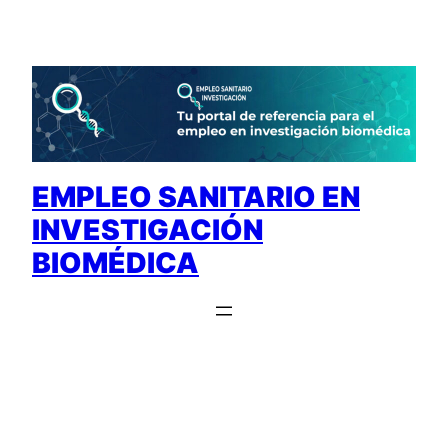
Saltar
al
contenido
EMPLEO SANITARIO EN
INVESTIGACIÓN
BIOMÉDICA