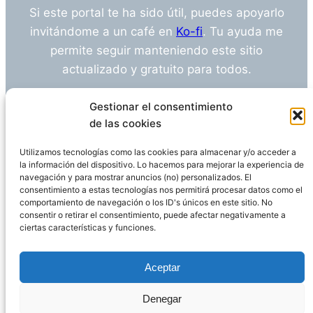
Si este portal te ha sido útil, puedes apoyarlo
invitándome a un café en
Ko-fi
. Tu ayuda me
permite seguir manteniendo este sitio
actualizado y gratuito para todos.
¿Tienes alguna duda o sugerencia? Escríbeme
Gestionar el consentimiento
a
info@empleosanitarioinvestigacion.es
de las cookies
Utilizamos tecnologías como las cookies para almacenar y/o acceder a
la información del dispositivo. Lo hacemos para mejorar la experiencia de
navegación y para mostrar anuncios (no) personalizados. El
Descargo de Responsabilidad
consentimiento a estas tecnologías nos permitirá procesar datos como el
comportamiento de navegación o los ID's únicos en este sitio. No
consentir o retirar el consentimiento, puede afectar negativamente a
Declaración de Privacidad
Política de cookies
ciertas características y funciones.
Funciona gracias a
WordPress
Aceptar
Denegar