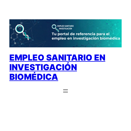
Saltar
al
contenido
EMPLEO SANITARIO EN
INVESTIGACIÓN
BIOMÉDICA