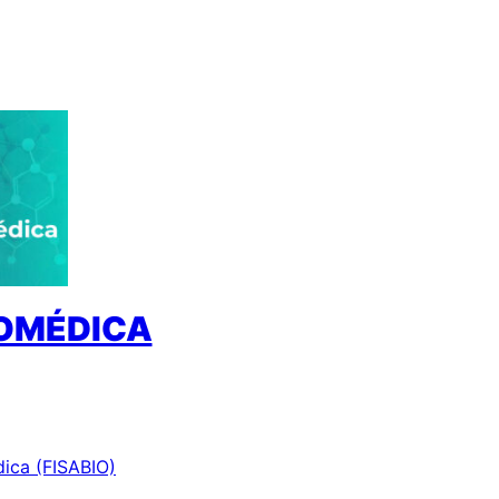
IOMÉDICA
dica (FISABIO)