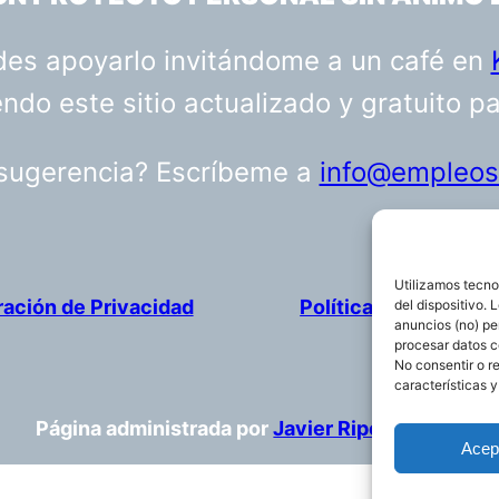
uedes apoyarlo invitándome a un café en
do este sitio actualizado y gratuito p
 sugerencia? Escríbeme a
info@empleosa
Utilizamos tecno
ración de Privacidad
Política de cookies
del dispositivo.
anuncios (no) pe
procesar datos c
No consentir o r
características y
Página administrada por
Javier Ripoll
Acep