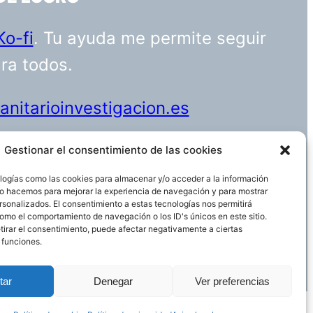
Ko-fi
. Tu ayuda me permite seguir
ara todos.
nitarioinvestigacion.es
Gestionar el consentimiento de las cookies
logías como las cookies para almacenar y/o acceder a la información
Funciona gracias a
WordPress
 Lo hacemos para mejorar la experiencia de navegación y para mostrar
rsonalizados. El consentimiento a estas tecnologías nos permitirá
omo el comportamiento de navegación o los ID's únicos en este sitio.
etirar el consentimiento, puede afectar negativamente a ciertas
 funciones.
tar
Denegar
Ver preferencias