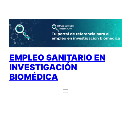
Saltar
al
contenido
EMPLEO SANITARIO EN
INVESTIGACIÓN
BIOMÉDICA