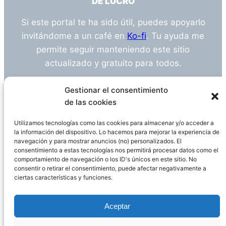
DE LUCRO
Si este portal te ha sido útil, puedes apoyarlo
invitándome a un café en
Ko-fi
. Tu ayuda me
permite seguir manteniendo este sitio
actualizado y gratuito para todos.
¿Tienes alguna duda o sugerencia? Escríbeme
Gestionar el consentimiento
a
info@empleosanitarioinvestigacion.es
de las cookies
Utilizamos tecnologías como las cookies para almacenar y/o acceder a
la información del dispositivo. Lo hacemos para mejorar la experiencia de
navegación y para mostrar anuncios (no) personalizados. El
Descargo de Responsabilidad
consentimiento a estas tecnologías nos permitirá procesar datos como el
comportamiento de navegación o los ID's únicos en este sitio. No
consentir o retirar el consentimiento, puede afectar negativamente a
Declaración de Privacidad
Política de cookies
ciertas características y funciones.
Funciona gracias a
WordPress
Aceptar