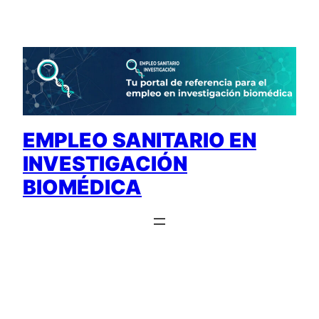
Saltar
al
contenido
EMPLEO SANITARIO EN
INVESTIGACIÓN
BIOMÉDICA