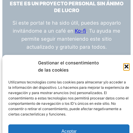
ESTE ES UN PROYECTO PERSONAL SIN ÁNIMO
DE LUCRO
Si este portal te ha sido útil, puedes apoyarlo
invitándome a un café en
Ko-fi
. Tu ayuda me
permite seguir manteniendo este sitio
actualizado y gratuito para todos.
¿Tienes alguna duda o sugerencia? Escríbeme
Gestionar el consentimiento
a
info@empleosanitarioinvestigacion.es
de las cookies
Utilizamos tecnologías como las cookies para almacenar y/o acceder a
la información del dispositivo. Lo hacemos para mejorar la experiencia de
navegación y para mostrar anuncios (no) personalizados. El
Descargo de Responsabilidad
consentimiento a estas tecnologías nos permitirá procesar datos como el
comportamiento de navegación o los ID's únicos en este sitio. No
consentir o retirar el consentimiento, puede afectar negativamente a
Declaración de Privacidad
Política de cookies
ciertas características y funciones.
Funciona gracias a
WordPress
Aceptar