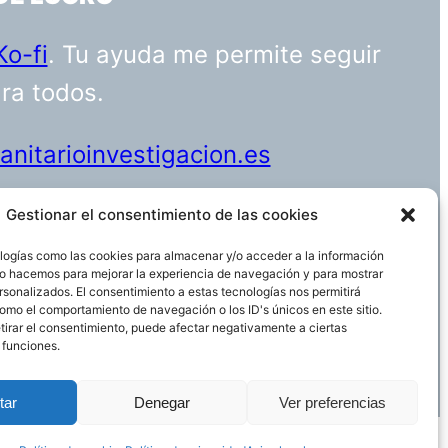
Ko-fi
. Tu ayuda me permite seguir
ara todos.
nitarioinvestigacion.es
Gestionar el consentimiento de las cookies
logías como las cookies para almacenar y/o acceder a la información
Funciona gracias a
WordPress
 Lo hacemos para mejorar la experiencia de navegación y para mostrar
rsonalizados. El consentimiento a estas tecnologías nos permitirá
omo el comportamiento de navegación o los ID's únicos en este sitio.
etirar el consentimiento, puede afectar negativamente a ciertas
 funciones.
tar
Denegar
Ver preferencias