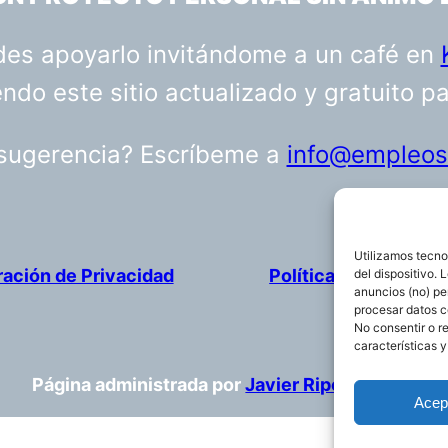
uedes apoyarlo invitándome a un café en
do este sitio actualizado y gratuito p
 sugerencia? Escríbeme a
info@empleosa
Utilizamos tecno
ración de Privacidad
Política de cookies
del dispositivo.
anuncios (no) pe
procesar datos c
No consentir o r
características y
Página administrada por
Javier Ripoll
Acep