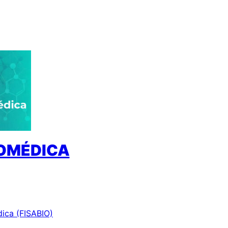
IOMÉDICA
dica (FISABIO)