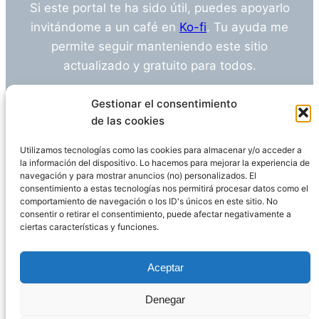
Si este portal te ha sido útil, puedes apoyarlo
invitándome a un café en
Ko-fi
. Tu ayuda me
permite seguir manteniendo este sitio
actualizado y gratuito para todos.
¿Tienes alguna duda o sugerencia? Escríbeme
Gestionar el consentimiento
a
info@empleosanitarioinvestigacion.es
de las cookies
Utilizamos tecnologías como las cookies para almacenar y/o acceder a
la información del dispositivo. Lo hacemos para mejorar la experiencia de
navegación y para mostrar anuncios (no) personalizados. El
Descargo de Responsabilidad
consentimiento a estas tecnologías nos permitirá procesar datos como el
comportamiento de navegación o los ID's únicos en este sitio. No
consentir o retirar el consentimiento, puede afectar negativamente a
Declaración de Privacidad
Política de cookies
ciertas características y funciones.
Funciona gracias a
WordPress
Aceptar
Denegar