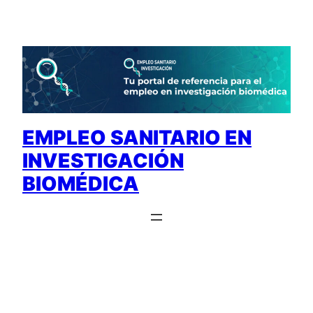
Saltar
al
contenido
EMPLEO SANITARIO EN
INVESTIGACIÓN
BIOMÉDICA