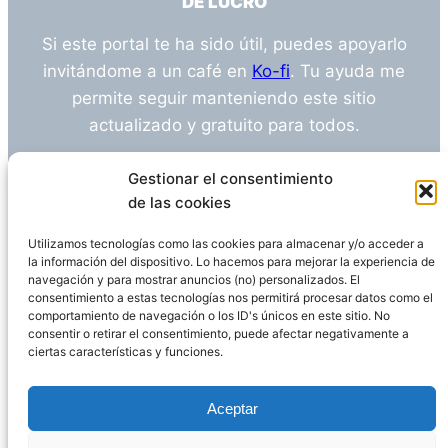
DE LUCRO
Si este portal te ha sido útil, puedes apoyarlo
invitándome a un café en
Ko-fi
. Tu ayuda me
permite seguir manteniendo este sitio
actualizado y gratuito para todos.
¿Tienes alguna duda o sugerencia? Escríbeme
Gestionar el consentimiento
a
info@empleosanitarioinvestigacion.es
de las cookies
Utilizamos tecnologías como las cookies para almacenar y/o acceder a
la información del dispositivo. Lo hacemos para mejorar la experiencia de
navegación y para mostrar anuncios (no) personalizados. El
Descargo de Responsabilidad
consentimiento a estas tecnologías nos permitirá procesar datos como el
comportamiento de navegación o los ID's únicos en este sitio. No
consentir o retirar el consentimiento, puede afectar negativamente a
Declaración de Privacidad
Política de cookies
ciertas características y funciones.
Funciona gracias a
WordPress
Aceptar