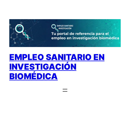
Saltar
al
contenido
EMPLEO SANITARIO EN
INVESTIGACIÓN
BIOMÉDICA