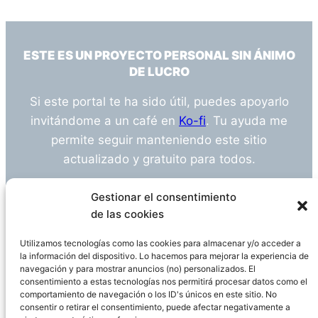
ESTE ES UN PROYECTO PERSONAL SIN ÁNIMO
DE LUCRO
Si este portal te ha sido útil, puedes apoyarlo
invitándome a un café en
Ko-fi
. Tu ayuda me
permite seguir manteniendo este sitio
actualizado y gratuito para todos.
¿Tienes alguna duda o sugerencia? Escríbeme
Gestionar el consentimiento
a
info@empleosanitarioinvestigacion.es
de las cookies
Utilizamos tecnologías como las cookies para almacenar y/o acceder a
la información del dispositivo. Lo hacemos para mejorar la experiencia de
navegación y para mostrar anuncios (no) personalizados. El
Descargo de Responsabilidad
consentimiento a estas tecnologías nos permitirá procesar datos como el
comportamiento de navegación o los ID's únicos en este sitio. No
consentir o retirar el consentimiento, puede afectar negativamente a
Declaración de Privacidad
Política de cookies