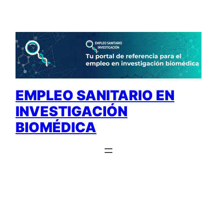
Saltar
al
contenido
EMPLEO SANITARIO EN
INVESTIGACIÓN
BIOMÉDICA