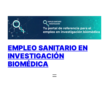
Saltar
al
contenido
EMPLEO SANITARIO EN
INVESTIGACIÓN
BIOMÉDICA