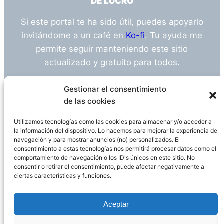
DE LUCRO
Si este portal te ha sido útil, puedes apoyarlo
invitándome a un café en
Ko-fi
. Tu ayuda me
permite seguir manteniendo este sitio
actualizado y gratuito para todos.
¿Tienes alguna duda o sugerencia? Escríbeme
Gestionar el consentimiento
a
info@empleosanitarioinvestigacion.es
de las cookies
Utilizamos tecnologías como las cookies para almacenar y/o acceder a
la información del dispositivo. Lo hacemos para mejorar la experiencia de
navegación y para mostrar anuncios (no) personalizados. El
Descargo de Responsabilidad
consentimiento a estas tecnologías nos permitirá procesar datos como el
comportamiento de navegación o los ID's únicos en este sitio. No
consentir o retirar el consentimiento, puede afectar negativamente a
Declaración de Privacidad
Política de cookies
ciertas características y funciones.
Funciona gracias a
WordPress
Aceptar